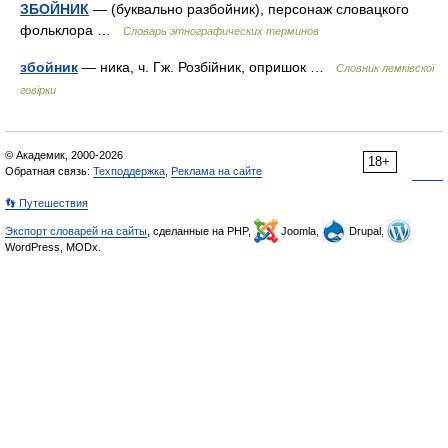
ЗБОЙНИК
— (буквально разбойник), персонаж словацкого
фольклора …
Словарь этнографических терминов
збойник
— ника, ч. Гж. Розбійник, опришок …
Словник лемківскої
говірки
© Академик, 2000-2026
18+
Обратная связь:
Техподдержка
,
Реклама на сайте
👣 Путешествия
Экспорт словарей на сайты
, сделанные на PHP,
Joomla,
Drupal,
WordPress, MODx.