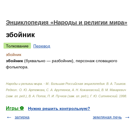
Энциклопедия «Народы и религии мира»
збойник
Толкование
Перевод
збойник
збойник
(буквально — разбойник), персонаж словацкого
фольклора.
Народы и религии мира. - М.: Большая Российская энциклопедия
.
В. А. Тишков.
Редкол.: О. Ю. Артемова, С. А. Арутюнов, А. Н. Кожановский, В. М. Макаревич
(зам. гл. ред.), В. А. Попов, П. И. Пучков (зам. гл. ред.), Г. Ю. Ситнянский
.
1998
.
Игры ⚽
Нужно решить контрольную?
затирка
земляная печь